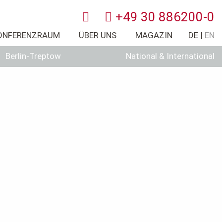
+49 30 886200-0
ONFERENZRAUM
ÜBER UNS
MAGAZIN
DE
EN
×
Berlin-Treptow
National & International
f Ihre Bedürfnisse zugeschnittenes Leistungspaket? Sehr