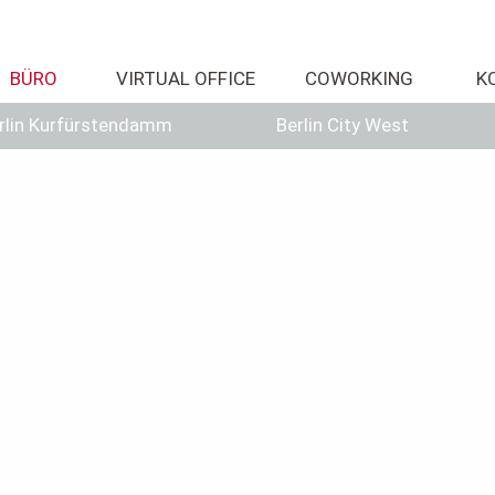
BÜRO
VIRTUAL OFFICE
COWORKING
K
rlin Kurfürstendamm
Berlin City West
sich mit einem Angebot bei Ihnen. Sie möchten ein speziell au
Ich interessiere mich für
Standort
Ihre Nachricht