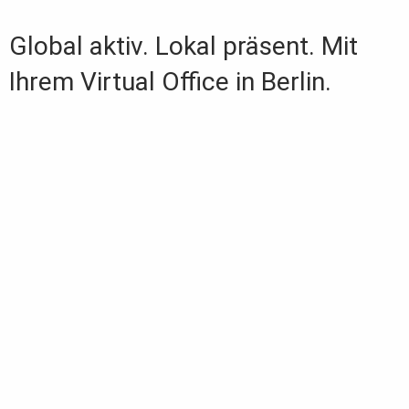
E-Mail
Global aktiv. Lokal präsent. Mit
Ihrem Virtual Office in Berlin.
Ich interessiere mich für
Standort
Ihre Nachricht
Ja, ich kenne die
Datenschutzerklärung
und bin
einverstanden mit der zweckgebundenen Speicherung
meiner Daten. Diese Einwilligung kann ich jederzeit