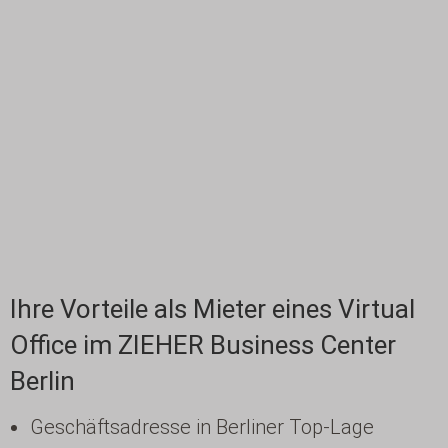
Berlin-Treptow
MediaSpree am Treptower Park – nahe
Friedrichshain und Kreuzberg, S-Bahnhof
Treptower Park, Bahnhof Ostkreuz
Mehr erfahren >>
Ihre Vorteile als Mieter eines Virtual
Office im ZIEHER Business Center
Berlin
Geschäftsadresse in Berliner Top-Lage