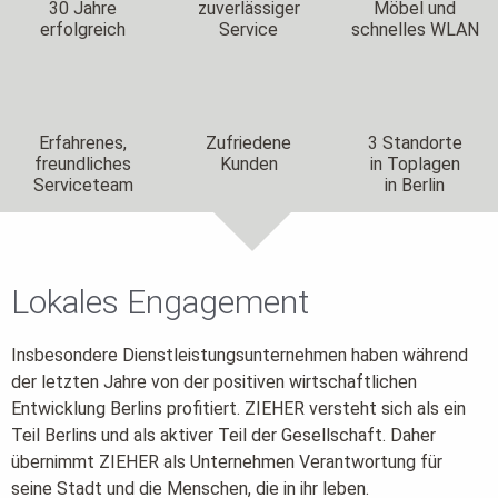
30 Jahre
zuverlässiger
Möbel und
erfolgreich
Service
schnelles WLAN
E-Mail
Ich interessiere mich für
Erfahrenes,
Zufriedene
3 Standorte
freundliches
Kunden
in Toplagen
Serviceteam
in Berlin
Standort
Ihre Nachricht
Lokales Engagement
Insbesondere Dienstleistungsunternehmen haben während
der letzten Jahre von der positiven wirtschaftlichen
Entwicklung Berlins profitiert. ZIEHER versteht sich als ein
Teil Berlins und als aktiver Teil der Gesellschaft. Daher
Ja, ich kenne die
Datenschutzerklärung
und bin
übernimmt ZIEHER als Unternehmen Verantwortung für
einverstanden mit der zweckgebundenen Speicherung
seine Stadt und die Menschen, die in ihr leben.
meiner Daten. Diese Einwilligung kann ich jederzeit