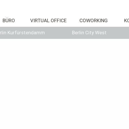
BÜRO
VIRTUAL OFFICE
COWORKING
K
rlin Kurfürstendamm
Berlin City West
sich mit einem Angebot bei Ihnen. Sie möchten ein speziell au
Ich interessiere mich für
Standort
Ihre Nachricht