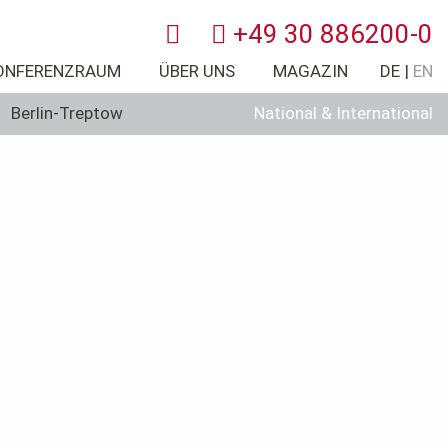
+49 30 886200-0
ONFERENZRAUM
ÜBER UNS
MAGAZIN
DE
EN
×
Berlin-Treptow
National & International
f Ihre Bedürfnisse zugeschnittenes Leistungspaket? Sehr